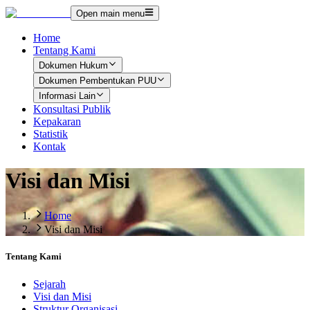
Open main menu
Home
Tentang Kami
Dokumen Hukum
Dokumen Pembentukan PUU
Informasi Lain
Konsultasi Publik
Kepakaran
Statistik
Kontak
Visi dan Misi
Home
Visi dan Misi
Tentang Kami
Sejarah
Visi dan Misi
Struktur Organisasi